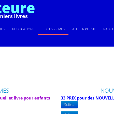
teure
iers livres
RES
PUBLICATIONS
TEXTES PRIMES
ATELIER POESIE
RADIO
MES
NOU
il et livre pour enfants
33 PRIX pour des NOUVEL
Suite...