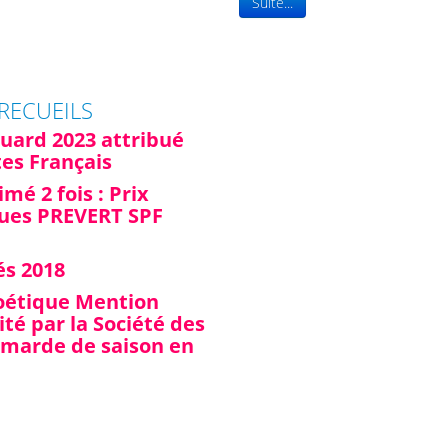
Suite...
 RECUEILS
luard 2023 attribué
tes Français
imé 2 fois : Prix
ques PREVERT SPF
és 2018
poétique Mention
té par la Société des
amarde de saison en