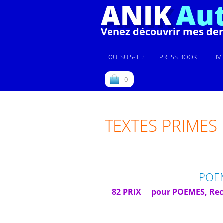
ANIK
Au
Venez découvrir mes dern
QUI SUIS-JE ?
PRESS BOOK
LIV
0
TEXTES PRIMES
POE
82 PRIX pour POEMES, Recue