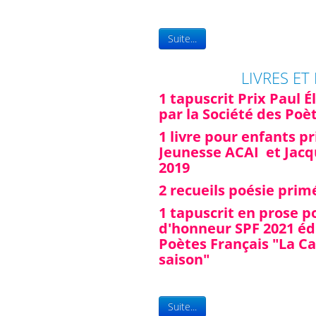
Suite...
LIVRES ET
1 tapuscrit Prix Paul É
par la Société des Poè
1 livre pour enfants pr
Jeunesse ACAI et Jac
2019
2 recueils poésie prim
1 tapuscrit en prose 
d'honneur SPF 2021 édi
Poètes Français "La C
saison"
Suite...