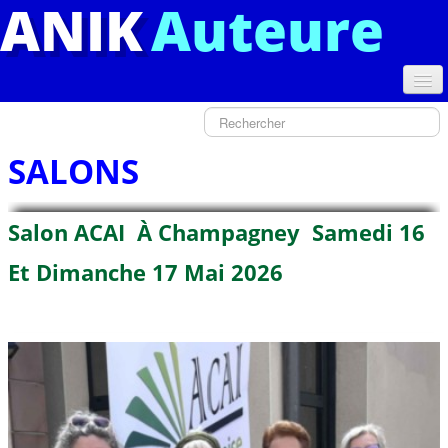
ANIK
Auteure
QUI SUIS-JE ?
PRESS BOOK
SALONS
LIVRES
Salon ACAI À Champagney Samedi 16
PUBLICATIONS
Et Dimanche 17 Mai 2026
TEXTES PRIMES
ATELIER POESIE
RADIO
LIENS SITES
▼
CONTACT