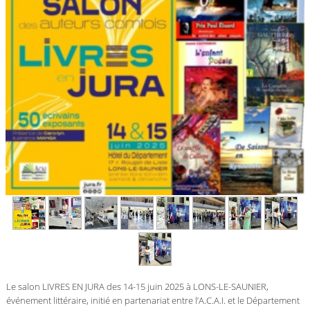
Le salon LIVRES EN JURA des 14-15 juin 2025 à LONS-LE-SAUNIER,
événement littéraire, initié en partenariat entre l’A.C.A.I. et le Département