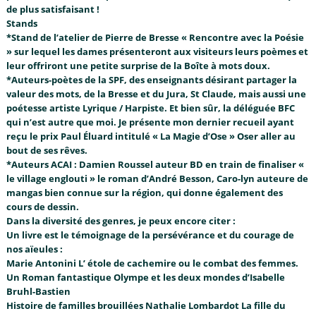
de plus satisfaisant !
Stands
*Stand de l’atelier de Pierre de Bresse « Rencontre avec la Poésie
» sur lequel les dames présenteront aux visiteurs leurs poèmes et
leur offriront une petite surprise de la Boîte à mots doux.
*Auteurs-poètes de la SPF, des enseignants désirant partager la
valeur des mots, de la Bresse et du Jura, St Claude, mais aussi une
poétesse artiste Lyrique / Harpiste. Et bien sûr, la déléguée BFC
qui n’est autre que moi. Je présente mon dernier recueil ayant
reçu le prix Paul Éluard intitulé « La Magie d’Ose » Oser aller au
bout de ses rêves.
*Auteurs ACAI : Damien Roussel auteur BD en train de finaliser «
le village englouti » le roman d’André Besson, Caro-lyn auteure de
mangas bien connue sur la région, qui donne également des
cours de dessin.
Dans la diversité des genres, je peux encore citer :
Un livre est le témoignage de la persévérance et du courage de
nos aïeules :
Marie Antonini L’ étole de cachemire ou le combat des femmes.
Un Roman fantastique Olympe et les deux mondes d’Isabelle
Bruhl-Bastien
Histoire de familles brouillées Nathalie Lombardot La fille du