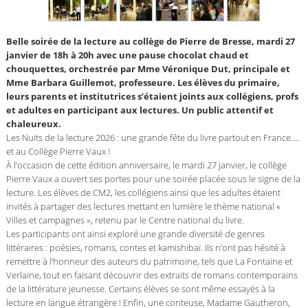
Belle soirée de la lecture au collège de Pierre de Bresse, mardi 27
janvier de 18h à 20h avec une pause chocolat chaud et
chouquettes, orchestrée par Mme Véronique Dut, principale et
Mme Barbara Guillemot, professeure. Les élèves du primaire,
leurs parents et institutrices s’étaient joints aux collégiens, profs
et adultes en participant aux lectures. Un public attentif et
chaleureux.
Les Nuits de la lecture 2026 : une grande fête du livre partout en France….
et au Collège Pierre Vaux !
À l’occasion de cette édition anniversaire, le mardi 27 janvier, le collège
Pierre Vaux a ouvert ses portes pour une soirée placée sous le signe de la
lecture. Les élèves de CM2, les collégiens ainsi que les adultes étaient
invités à partager des lectures mettant en lumière le thème national «
Villes et campagnes », retenu par le Centre national du livre.
Les participants ont ainsi exploré une grande diversité de genres
littéraires : poésies, romans, contes et kamishibaï. Ils n’ont pas hésité à
remettre à l’honneur des auteurs du patrimoine, tels que La Fontaine et
Verlaine, tout en faisant découvrir des extraits de romans contemporains
de la littérature jeunesse. Certains élèves se sont même essayés à la
lecture en langue étrangère ! Enfin, une conteuse, Madame Gautheron,